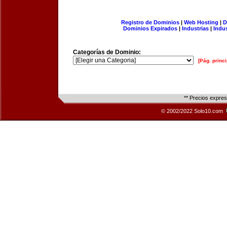
Registro de Dominios
|
Web Hosting
|
D
Dominios Expirados
|
Industrias
|
Indu
Categorías de Dominio:
[Pág. princi
** Precios expre
© 2002/2022 Solo10.com