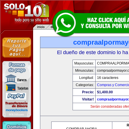
compraalpormay
El dueño de este dominio lo ha
Mayusculas:
COMPRAALPORMA
Minusculas:
compraalpormayor.
Longitud:
16 caracteres
Categorias:
Compras y Comercio
Precio:
$1,400.00
Visitar!
compraalpormayor
Serán consideradas ofer
R