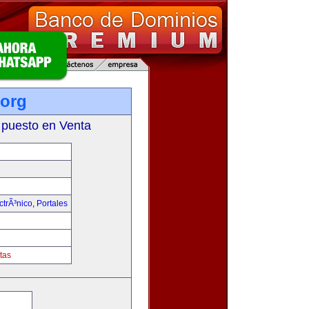
org
 puesto en Venta
trÃ³nico
,
Portales
tas