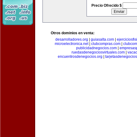
Precio Ofrecido $
Otros dominios en venta:
desarrolladores.org
|
guiasalta.com
|
ejerciciosfi
microelectronica.net
|
clubcompras.com
|
clubcom
publicidadnegocios.com
|
empresas
ruedasdenegociosvirtuales.com
|
vacac
encuentrosdenegocios.org
|
tarjetasdenegocio