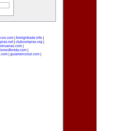
sicos.com
|
foreigntrade.info
|
pras.net
|
clubcompras.org
|
peruanas.com
|
ionesflorida.com
|
s.com
|
guiamercosul.com
|