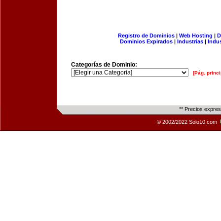
Registro de Dominios
|
Web Hosting
|
D
Dominios Expirados
|
Industrias
|
Indu
Categorías de Dominio:
[Pág. princi
** Precios expre
© 2002/2022 Solo10.com