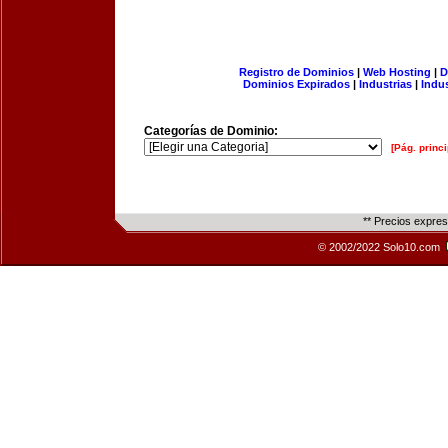
Registro de Dominios
|
Web Hosting
|
D
Dominios Expirados
|
Industrias
|
Indu
Categorías de Dominio:
[Pág. princi
** Precios expre
© 2002/2022 Solo10.com