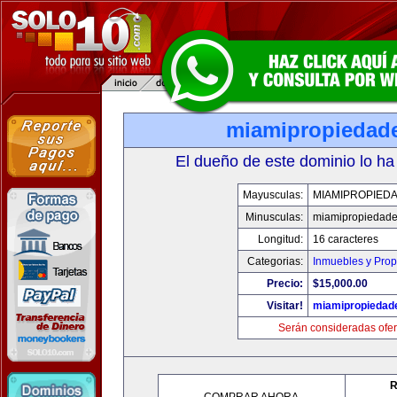
miamipropiedad
El dueño de este dominio lo ha
Mayusculas:
MIAMIPROPIED
Minusculas:
miamipropiedad
Longitud:
16 caracteres
Categorias:
Inmuebles y Pro
Precio:
$15,000.00
Visitar!
miamipropiedad
Serán consideradas ofer
R