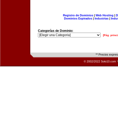
Registro de Dominios
|
Web Hosting
|
D
Dominios Expirados
|
Industrias
|
Indu
Categorías de Dominio:
[Pág. princi
** Precios expre
© 2002/2022 Solo10.com