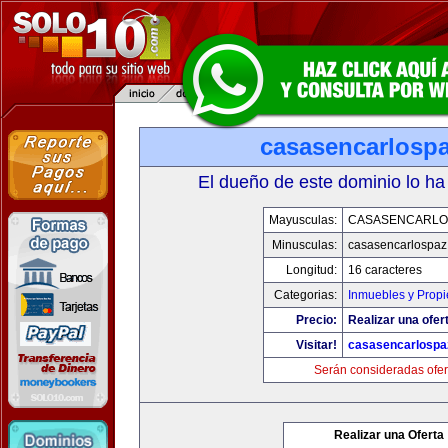
casasencarlosp
El dueño de este dominio lo ha
Mayusculas:
CASASENCARLO
Minusculas:
casasencarlospaz
Longitud:
16 caracteres
Categorias:
Inmuebles y Prop
Precio:
Realizar una ofer
Visitar!
casasencarlospa
Serán consideradas ofer
Realizar una Oferta