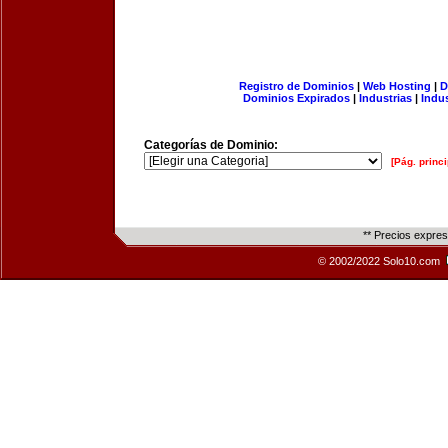
Registro de Dominios
|
Web Hosting
|
D
Dominios Expirados
|
Industrias
|
Indu
Categorías de Dominio:
[Pág. princi
** Precios expre
© 2002/2022 Solo10.com