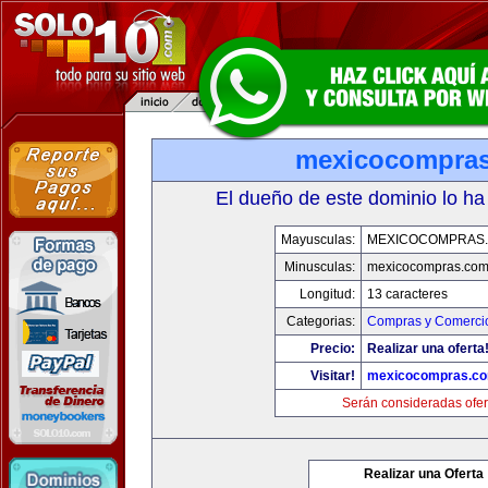
mexicocompra
El dueño de este dominio lo ha
Mayusculas:
MEXICOCOMPRAS
Minusculas:
mexicocompras.co
Longitud:
13 caracteres
Categorias:
Compras y Comercio
Precio:
Realizar una oferta
Visitar!
mexicocompras.c
Serán consideradas ofer
Realizar una Oferta