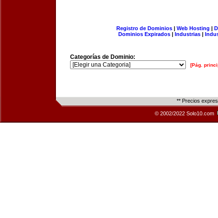
Registro de Dominios
|
Web Hosting
|
D
Dominios Expirados
|
Industrias
|
Indu
Categorías de Dominio:
[Pág. princi
** Precios expre
© 2002/2022 Solo10.com