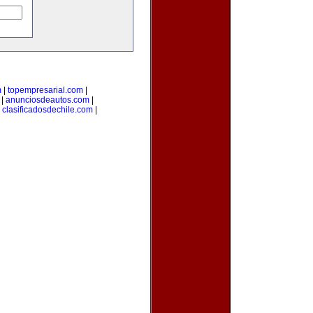
m
|
topempresarial.com
|
|
anunciosdeautos.com
|
|
clasificadosdechile.com
|