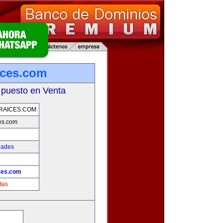
ices.com
 puesto en Venta
RAICES.COM
es.com
dades
!
ces.com
tas