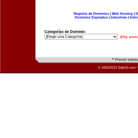
Registro de Dominios
|
Web Hosting
|
D
Dominios Expirados
|
Industrias
|
Indu
Categorías de Dominio:
[Pág. princi
** Precios expre
© 2002/2022 Solo10.com