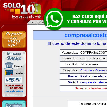
comprasalcost
El dueño de este dominio lo ha
Mayusculas:
COMPRASALCOST
Minusculas:
comprasalcosto.co
Longitud:
14 caracteres
Categorias:
Compras y Comercio
Precio:
Realizar una oferta
Visitar!
comprasalcosto.c
Serán consideradas ofer
Realizar una Oferta