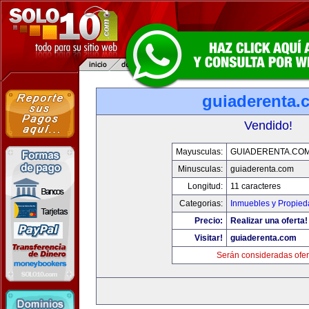
guiaderenta.
Vendido!
Mayusculas:
GUIADERENTA.CO
Minusculas:
guiaderenta.com
Longitud:
11 caracteres
Categorias:
Inmuebles y Propie
Precio:
Realizar una oferta!
Visitar!
guiaderenta.com
Serán consideradas ofer