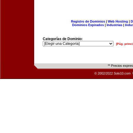
Registro de Dominios
|
Web Hosting
|
D
Dominios Expirados
|
Industrias
|
Indu
Categorías de Dominio:
[Pág. princi
** Precios expre
© 2002/2022 Solo10.com