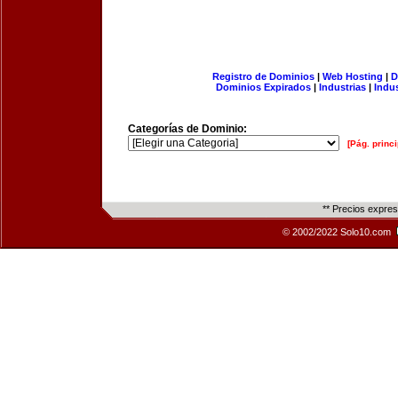
Registro de Dominios
|
Web Hosting
|
D
Dominios Expirados
|
Industrias
|
Indu
Categorías de Dominio:
[Pág. princi
** Precios expre
© 2002/2022 Solo10.com