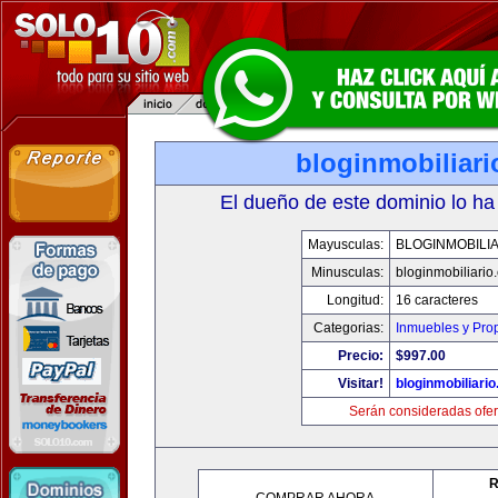
bloginmobiliar
El dueño de este dominio lo ha
Mayusculas:
BLOGINMOBILI
Minusculas:
bloginmobiliario
Longitud:
16 caracteres
Categorias:
Inmuebles y Pro
Precio:
$997.00
Visitar!
bloginmobiliari
Serán consideradas ofer
R