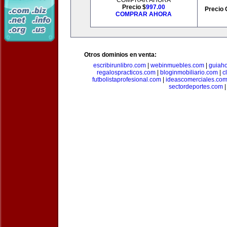
COMPRAR AHORA
Precio $
997.00
Precio 
COMPRAR AHORA
Otros dominios en venta:
escribirunlibro.com
|
webinmuebles.com
|
guiaho
regalospracticos.com
|
bloginmobiliario.com
|
c
futbolistaprofesional.com
|
ideascomerciales.co
sectordeportes.com
|