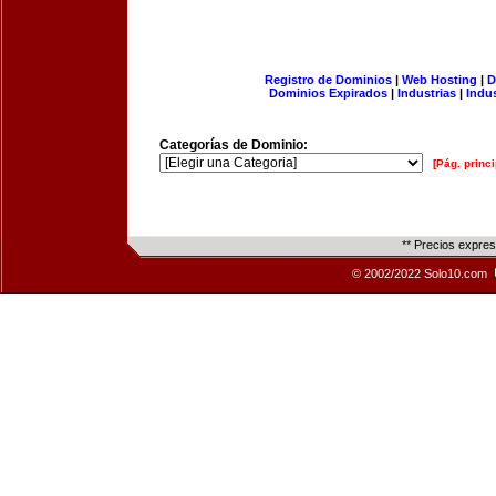
Registro de Dominios
|
Web Hosting
|
D
Dominios Expirados
|
Industrias
|
Indu
Categorías de Dominio:
[Pág. princi
** Precios expre
© 2002/2022 Solo10.com