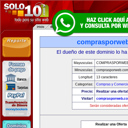
comprasporwe
El dueño de este dominio lo ha
Mayusculas:
COMPRASPORWEB
Minusculas:
comprasporweb.co
Longitud:
13 caracteres
Categorias:
Compras y Comercio
Precio:
Realizar una oferta
Visitar!
comprasporweb.c
Serán consideradas ofer
Realizar una Oferta