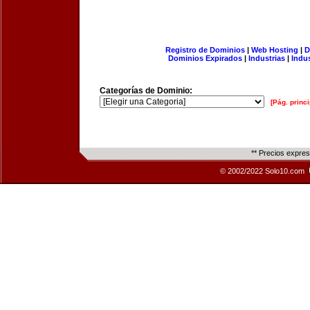
Registro de Dominios
|
Web Hosting
|
D
Dominios Expirados
|
Industrias
|
Indu
Categorías de Dominio:
[Pág. princi
** Precios expre
© 2002/2022 Solo10.com