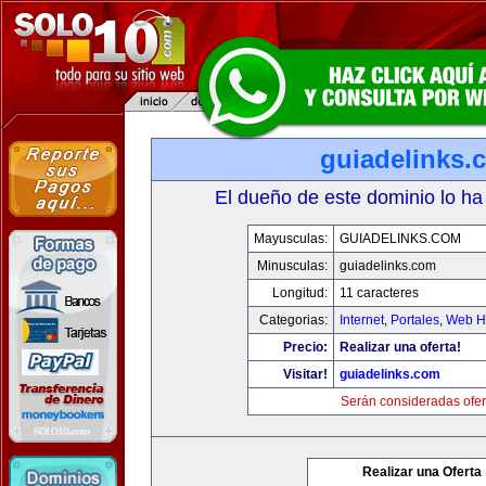
guiadelinks.
El dueño de este dominio lo ha
Mayusculas:
GUIADELINKS.COM
Minusculas:
guiadelinks.com
Longitud:
11 caracteres
Categorias:
Internet
,
Portales
,
Web Ho
Precio:
Realizar una oferta!
Visitar!
guiadelinks.com
Serán consideradas ofer
Realizar una Oferta