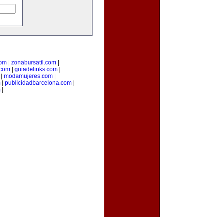
com
|
zonabursatil.com
|
.com
|
guiadelinks.com
|
|
modamujeres.com
|
m
|
publicidadbarcelona.com
|
m
|