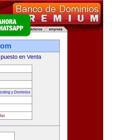
com
 puesto en Venta
sting y Dominios
tas