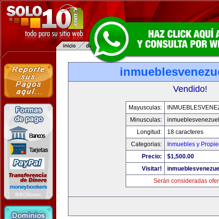
inmueblesvenezu
Vendido!
Mayusculas:
INMUEBLESVENE
Minusculas:
inmueblesvenezue
Longitud:
18 caracteres
Categorias:
Inmuebles y Propi
Precio:
$1,500.00
Visitar!
inmueblesvenezue
Serán consideradas ofer