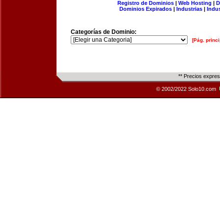
Registro de Dominios
|
Web Hosting
|
D
Dominios Expirados
|
Industrias
|
Indu
Categorías de Dominio:
[Pág. princi
** Precios expre
© 2002/2022 Solo10.com