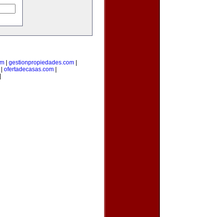
om
|
gestionpropiedades.com
|
|
ofertadecasas.com
|
|