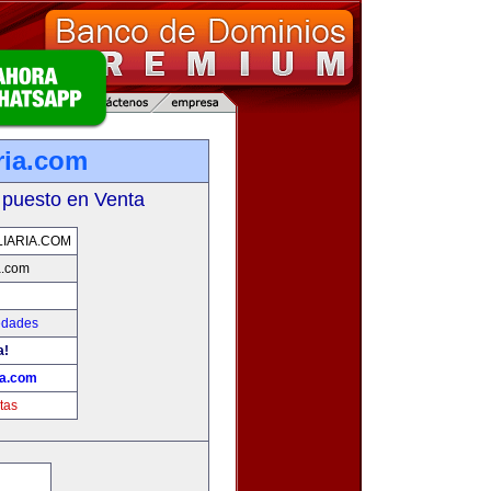
ria.com
 puesto en Venta
IARIA.COM
a.com
edades
a!
ia.com
tas