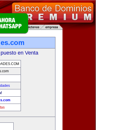
des.com
 puesto en Venta
DADES.COM
s.com
edades
a!
es.com
tas