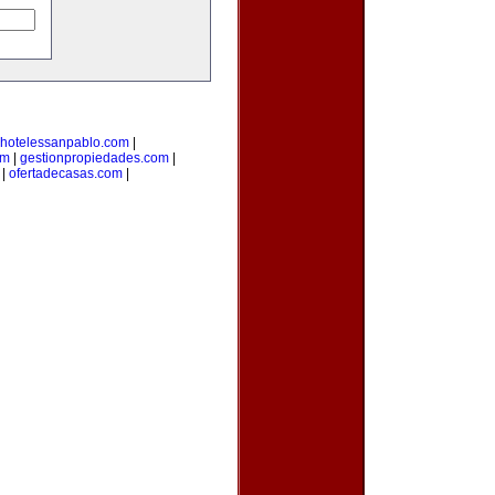
hotelessanpablo.com
|
om
|
gestionpropiedades.com
|
|
ofertadecasas.com
|