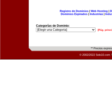
Registro de Dominios
|
Web Hosting
|
D
Dominios Expirados
|
Industrias
|
Indu
Categorías de Dominio:
[Pág. princi
** Precios expre
© 2002/2022 Solo10.com