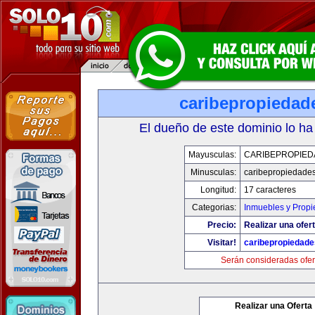
caribepropiedad
El dueño de este dominio lo ha
Mayusculas:
CARIBEPROPIED
Minusculas:
caribepropiedade
Longitud:
17 caracteres
Categorias:
Inmuebles y Prop
Precio:
Realizar una ofert
Visitar!
caribepropiedad
Serán consideradas ofer
Realizar una Oferta